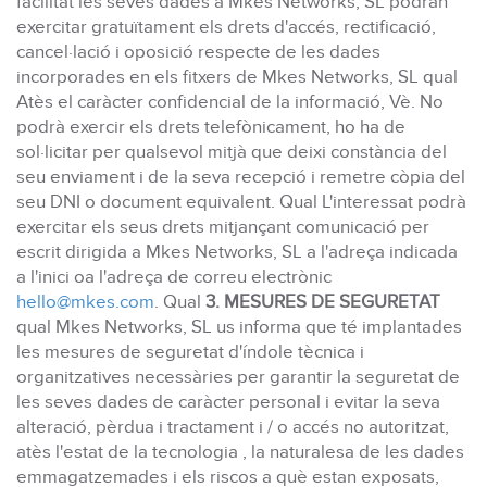
facilitat les seves dades a Mkes Networks, SL podran
exercitar gratuïtament els drets d'accés, rectificació,
cancel·lació i oposició respecte de les dades
incorporades en els fitxers de Mkes Networks, SL qual
Atès el caràcter confidencial de la informació, Vè. No
podrà exercir els drets telefònicament, ho ha de
sol·licitar per qualsevol mitjà que deixi constància del
seu enviament i de la seva recepció i remetre còpia del
seu DNI o document equivalent. Qual L'interessat podrà
exercitar els seus drets mitjançant comunicació per
escrit dirigida a Mkes Networks, SL a l'adreça indicada
a l'inici oa l'adreça de correu electrònic
hello@mkes.com
. Qual
3. MESURES DE SEGURETAT
qual Mkes Networks, SL us informa que té implantades
les mesures de seguretat d'índole tècnica i
organitzatives necessàries per garantir la seguretat de
les seves dades de caràcter personal i evitar la seva
alteració, pèrdua i tractament i / o accés no autoritzat,
atès l'estat de la tecnologia , la naturalesa de les dades
emmagatzemades i els riscos a què estan exposats,