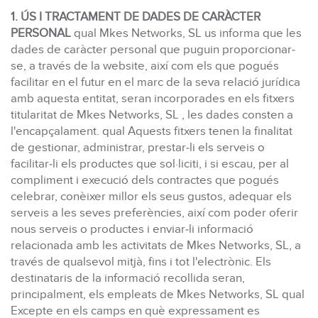
1. ÚS I TRACTAMENT DE DADES DE CARÀCTER
PERSONAL
qual Mkes Networks, SL us informa que les
dades de caràcter personal que puguin proporcionar-
se, a través de la website, així com els que pogués
facilitar en el futur en el marc de la seva relació jurídica
amb aquesta entitat, seran incorporades en els fitxers
titularitat de Mkes Networks, SL , les dades consten a
l'encapçalament. qual Aquests fitxers tenen la finalitat
de gestionar, administrar, prestar-li els serveis o
facilitar-li els productes que sol·liciti, i si escau, per al
compliment i execució dels contractes que pogués
celebrar, conèixer millor els seus gustos, adequar els
serveis a les seves preferències, així com poder oferir
nous serveis o productes i enviar-li informació
relacionada amb les activitats de Mkes Networks, SL, a
través de qualsevol mitjà, fins i tot l'electrònic. Els
destinataris de la informació recollida seran,
principalment, els empleats de Mkes Networks, SL qual
Excepte en els camps en què expressament es