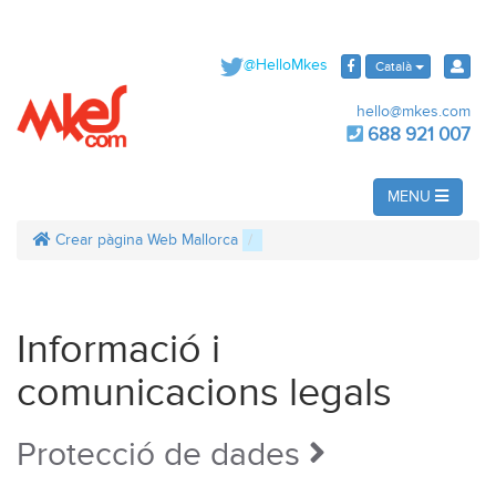
@HelloMkes
Català
hello@mkes.com
688 921 007
MENU
Crear pàgina Web Mallorca
Informació i
comunicacions legals
Protecció de dades