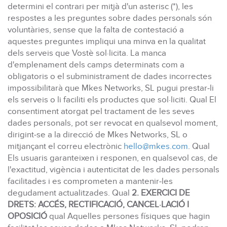
determini el contrari per mitjà d'un asterisc (*), les
respostes a les preguntes sobre dades personals són
voluntàries, sense que la falta de contestació a
aquestes preguntes impliqui una minva en la qualitat
dels serveis que Vostè sol·licita. La manca
d'emplenament dels camps determinats com a
obligatoris o el subministrament de dades incorrectes
impossibilitarà que Mkes Networks, SL pugui prestar-li
els serveis o li faciliti els productes que sol·liciti. Qual El
consentiment atorgat pel tractament de les seves
dades personals, pot ser revocat en qualsevol moment,
dirigint-se a la direcció de Mkes Networks, SL o
mitjançant el correu electrònic
hello@mkes.com
. Qual
Els usuaris garanteixen i responen, en qualsevol cas, de
l'exactitud, vigència i autenticitat de les dades personals
facilitades i es comprometen a mantenir-les
degudament actualitzades. Qual
2. EXERCICI DE
DRETS: ACCÉS, RECTIFICACIÓ, CANCEL·LACIÓ I
OPOSICIÓ
qual Aquelles persones físiques que hagin