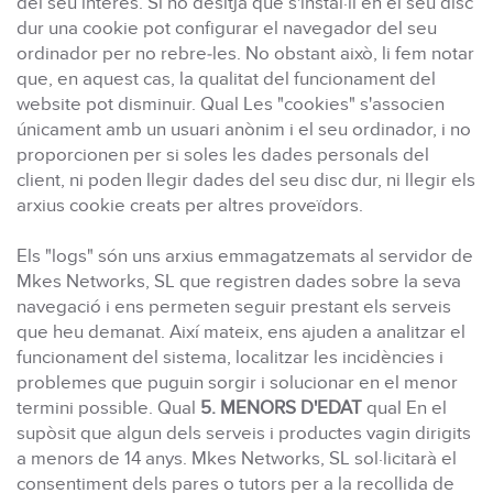
del seu interès. Si no desitja que s'instal·li en el seu disc
dur una cookie pot configurar el navegador del seu
ordinador per no rebre-les. No obstant això, li fem notar
que, en aquest cas, la qualitat del funcionament del
website pot disminuir. Qual Les "cookies" s'associen
únicament amb un usuari anònim i el seu ordinador, i no
proporcionen per si soles les dades personals del
client, ni poden llegir dades del seu disc dur, ni llegir els
arxius cookie creats per altres proveïdors.
Els "logs" són uns arxius emmagatzemats al servidor de
Mkes Networks, SL que registren dades sobre la seva
navegació i ens permeten seguir prestant els serveis
que heu demanat. Així mateix, ens ajuden a analitzar el
funcionament del sistema, localitzar les incidències i
problemes que puguin sorgir i solucionar en el menor
termini possible. Qual
5. MENORS D'EDAT
qual En el
supòsit que algun dels serveis i productes vagin dirigits
a menors de 14 anys. Mkes Networks, SL sol·licitarà el
consentiment dels pares o tutors per a la recollida de