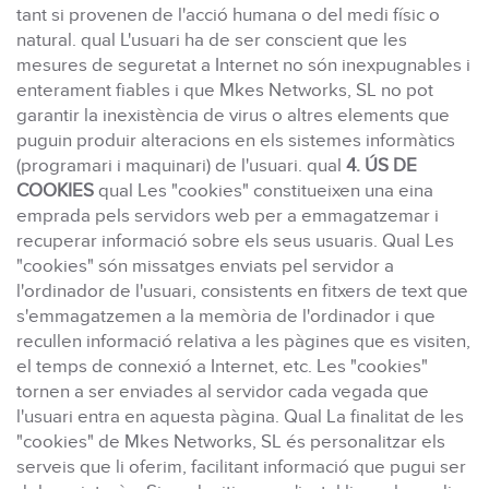
tant si provenen de l'acció humana o del medi físic o
natural. qual L'usuari ha de ser conscient que les
mesures de seguretat a Internet no són inexpugnables i
enterament fiables i que Mkes Networks, SL no pot
garantir la inexistència de virus o altres elements que
puguin produir alteracions en els sistemes informàtics
(programari i maquinari) de l'usuari. qual
4. ÚS DE
COOKIES
qual Les "cookies" constitueixen una eina
emprada pels servidors web per a emmagatzemar i
recuperar informació sobre els seus usuaris. Qual Les
"cookies" són missatges enviats pel servidor a
l'ordinador de l'usuari, consistents en fitxers de text que
s'emmagatzemen a la memòria de l'ordinador i que
recullen informació relativa a les pàgines que es visiten,
el temps de connexió a Internet, etc. Les "cookies"
tornen a ser enviades al servidor cada vegada que
l'usuari entra en aquesta pàgina. Qual La finalitat de les
"cookies" de Mkes Networks, SL és personalitzar els
serveis que li oferim, facilitant informació que pugui ser